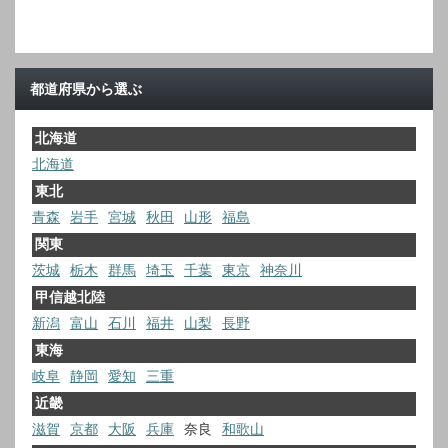
都道府県から選ぶ
北海道
北海道
東北
青森
岩手
宮城
秋田
山形
福島
関東
茨城
栃木
群馬
埼玉
千葉
東京
神奈川
甲信越北陸
新潟
富山
石川
福井
山梨
長野
東海
岐阜
静岡
愛知
三重
近畿
滋賀
京都
大阪
兵庫
奈良
和歌山