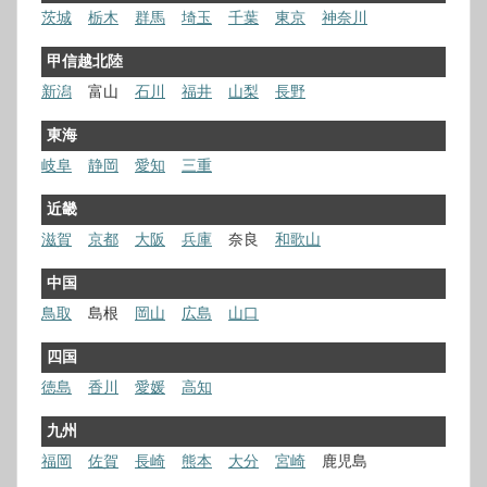
茨城
栃木
群馬
埼玉
千葉
東京
神奈川
甲信越北陸
新潟
富山
石川
福井
山梨
長野
東海
岐阜
静岡
愛知
三重
近畿
滋賀
京都
大阪
兵庫
奈良
和歌山
中国
鳥取
島根
岡山
広島
山口
四国
徳島
香川
愛媛
高知
九州
福岡
佐賀
長崎
熊本
大分
宮崎
鹿児島