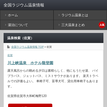
ホーム
ラジウム温泉とは
湯治について
三大温泉まとめ
温泉検索（佐賀）
全国ラジウム温泉情報 TOP
> 佐賀
佐賀
川上峡温泉 ホテル龍登園
露天風呂からの眺める夕日は素晴らしく、他にもうたせ湯、 バイ
ブラバス、ジェットバス、ミストサウナがあります。 楽天トラベ
ルでの評価もよい。 車椅子可、盲導犬可、貸出用車椅子もありま
す。
佐賀県佐賀市大和町梅野120