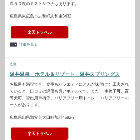
温５０度のミストサウナもあります。
広島県東広島市志和町志和東3432
楽天トラベル
詳細を見る
広島
温井温泉 ホテル＆リゾート 温井スプリングス
お風呂も満喫でき、食事もバラエティにとんだ味付けで 工夫され
ていると、口コミの評価も良いホテルです。また、 車椅子可、盲
導犬可、貸出用車椅子、バリアフリー用トイレ、 バリアフリール
ームがあります。
広島県山県郡安芸太田町加計4692-7
楽天トラベル