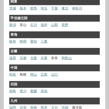
関東
茨城
栃木
群馬
埼玉
千葉
東京
神奈川
甲信越北陸
新潟
富山
石川
福井
山梨
長野
東海
岐阜
静岡
愛知
三重
近畿
滋賀
京都
大阪
兵庫
奈良
和歌山
中国
鳥取
島根
岡山
広島
山口
四国
徳島
香川
愛媛
高知
九州
福岡
佐賀
長崎
熊本
大分
宮崎
鹿児島