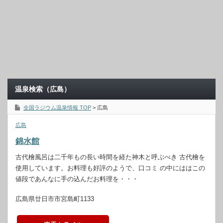
温泉検索（広島）
全国ラジウム温泉情報 TOP
> 広島
広島
錦水館
古代檜風呂は二千年もの長い時間を経た神木と呼ぶべき 古代檜を
使用しています。お料理も好評のようで、口コミ の中にははこの
値段であんなに手の込んだお料理を・・・
広島県廿日市市宮島町1133