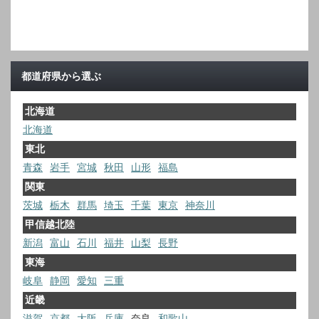
都道府県から選ぶ
北海道
北海道
東北
青森
岩手
宮城
秋田
山形
福島
関東
茨城
栃木
群馬
埼玉
千葉
東京
神奈川
甲信越北陸
新潟
富山
石川
福井
山梨
長野
東海
岐阜
静岡
愛知
三重
近畿
滋賀
京都
大阪
兵庫
奈良
和歌山