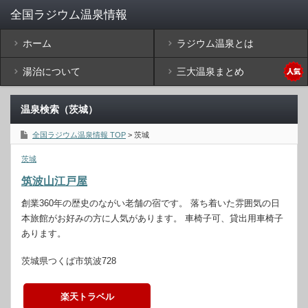
ホーム
ラジウム温泉とは
湯治について
三大温泉まとめ
温泉検索（茨城）
全国ラジウム温泉情報 TOP
> 茨城
茨城
筑波山江戸屋
創業360年の歴史のながい老舗の宿です。 落ち着いた雰囲気の日
本旅館がお好みの方に人気があります。 車椅子可、貸出用車椅子
あります。
茨城県つくば市筑波728
楽天トラベル