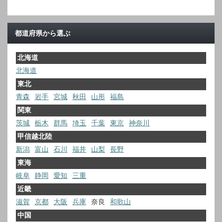
都道府県から選ぶ
北海道
北海道
東北
青森
岩手
宮城
秋田
山形
福島
関東
茨城
栃木
群馬
埼玉
千葉
東京
神奈川
甲信越北陸
新潟
富山
石川
福井
山梨
長野
東海
岐阜
静岡
愛知
三重
近畿
滋賀
京都
大阪
兵庫
奈良
和歌山
中国