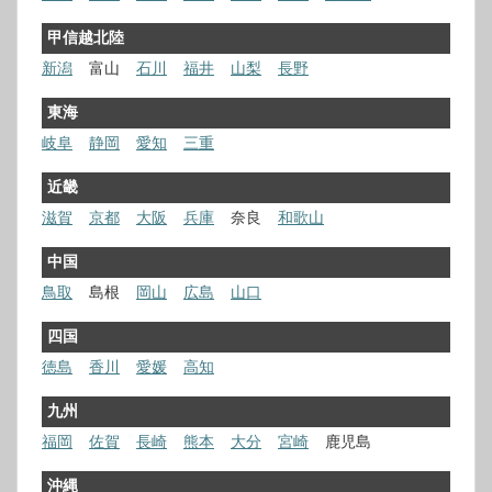
甲信越北陸
新潟
富山
石川
福井
山梨
長野
東海
岐阜
静岡
愛知
三重
近畿
滋賀
京都
大阪
兵庫
奈良
和歌山
中国
鳥取
島根
岡山
広島
山口
四国
徳島
香川
愛媛
高知
九州
福岡
佐賀
長崎
熊本
大分
宮崎
鹿児島
沖縄