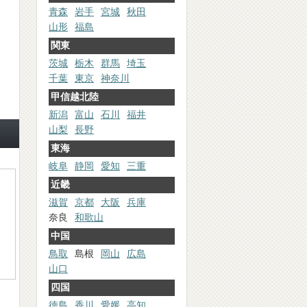
青森
岩手
宮城
秋田
山形
福島
関東
茨城
栃木
群馬
埼玉
千葉
東京
神奈川
甲信越北陸
新潟
富山
石川
福井
山梨
長野
東海
岐阜
静岡
愛知
三重
近畿
滋賀
京都
大阪
兵庫
奈良
和歌山
中国
鳥取
島根
岡山
広島
山口
四国
徳島
香川
愛媛
高知