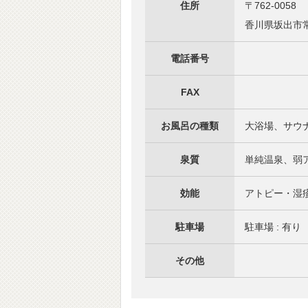
住所
〒762-0058
香川県坂出市常盤
電話番号
FAX
お風呂の種類
大浴場、サウ
泉質
単純温泉、弱
効能
アトピー・湿
駐車場
駐車場 : 有
その他