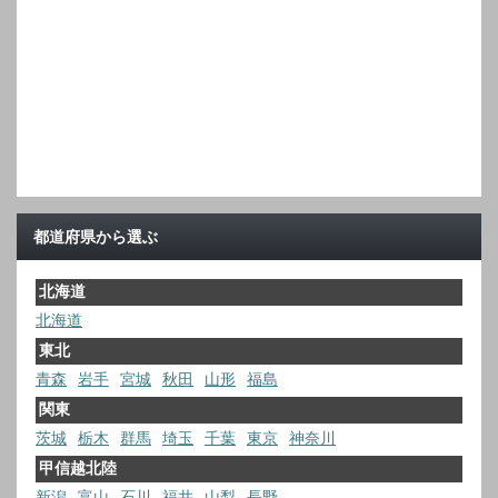
都道府県から選ぶ
北海道
北海道
東北
青森
岩手
宮城
秋田
山形
福島
関東
茨城
栃木
群馬
埼玉
千葉
東京
神奈川
甲信越北陸
新潟
富山
石川
福井
山梨
長野