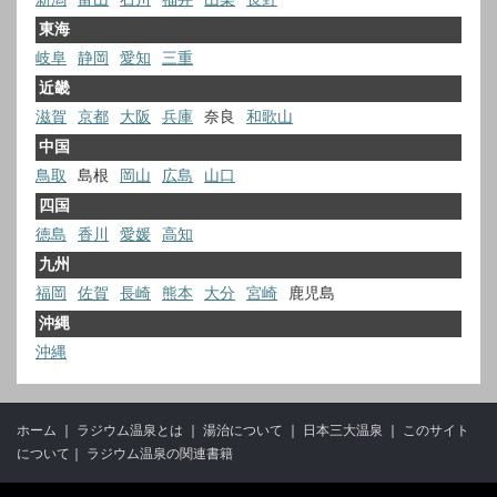
東海
岐阜
静岡
愛知
三重
近畿
滋賀
京都
大阪
兵庫
奈良
和歌山
中国
鳥取
島根
岡山
広島
山口
四国
徳島
香川
愛媛
高知
九州
福岡
佐賀
長崎
熊本
大分
宮崎
鹿児島
沖縄
沖縄
ホーム
｜
ラジウム温泉とは
｜
湯治について
｜
日本三大温泉
｜
このサイト
について
｜
ラジウム温泉の関連書籍