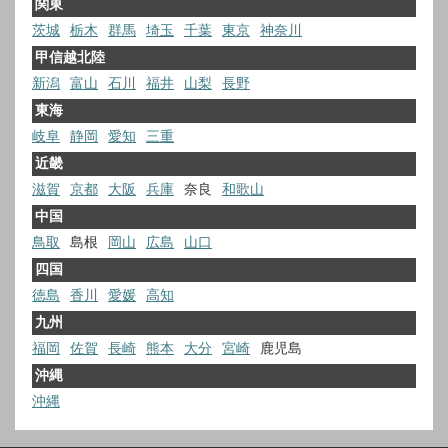
関東
茨城
栃木
群馬
埼玉
千葉
東京
神奈川
甲信越北陸
新潟
富山
石川
福井
山梨
長野
東海
岐阜
静岡
愛知
三重
近畿
滋賀
京都
大阪
兵庫
奈良
和歌山
中国
鳥取
島根
岡山
広島
山口
四国
徳島
香川
愛媛
高知
九州
福岡
佐賀
長崎
熊本
大分
宮崎
鹿児島
沖縄
沖縄