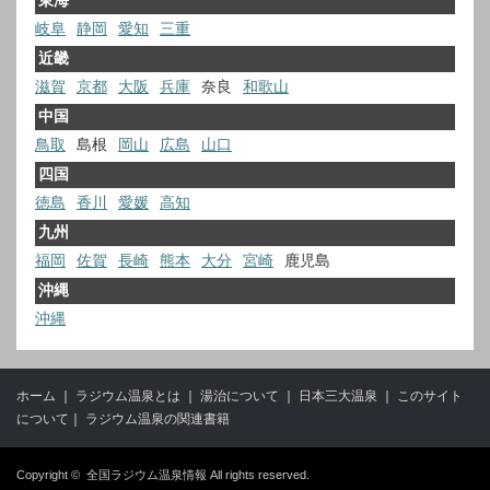
東海
岐阜
静岡
愛知
三重
近畿
滋賀
京都
大阪
兵庫
奈良
和歌山
中国
鳥取
島根
岡山
広島
山口
四国
徳島
香川
愛媛
高知
九州
福岡
佐賀
長崎
熊本
大分
宮崎
鹿児島
沖縄
沖縄
ホーム
｜
ラジウム温泉とは
｜
湯治について
｜
日本三大温泉
｜
このサイト
について
｜
ラジウム温泉の関連書籍
Copyright ©
全国ラジウム温泉情報
All rights reserved.