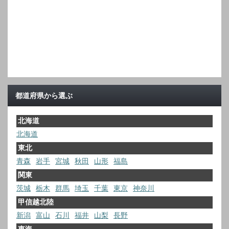
都道府県から選ぶ
北海道
北海道
東北
青森
岩手
宮城
秋田
山形
福島
関東
茨城
栃木
群馬
埼玉
千葉
東京
神奈川
甲信越北陸
新潟
富山
石川
福井
山梨
長野