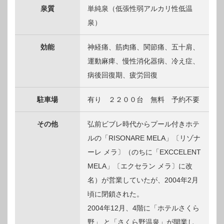
泉質
単純泉（低張性弱アルカリ性低温
泉）
効能
神経痛、筋肉痛、関節痛、五十肩、
運動麻痺、慢性消化器病、冷え症、
病後回復期、疲労回復
駐車場
有り ２２００台 無料 予約不要
その他
弘前ビブレ時代からプール付きホテ
ルの「RISONARE MELA」〔リゾナ
ーレ メラ〕（のちに「EXCCELENT
MELA」〔エクセラン メラ〕に改
名）が営業していたが、2004年2月
頃に閉鎖された。
2004年12月、4階に「ホテルさくら
野」 と「さくら野温泉」が開業し