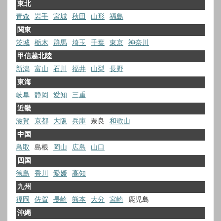
東北
青森
岩手
宮城
秋田
山形
福島
関東
茨城
栃木
群馬
埼玉
千葉
東京
神奈川
甲信越北陸
新潟
富山
石川
福井
山梨
長野
東海
岐阜
静岡
愛知
三重
近畿
滋賀
京都
大阪
兵庫
奈良
和歌山
中国
鳥取
島根
岡山
広島
山口
四国
徳島
香川
愛媛
高知
九州
福岡
佐賀
長崎
熊本
大分
宮崎
鹿児島
沖縄