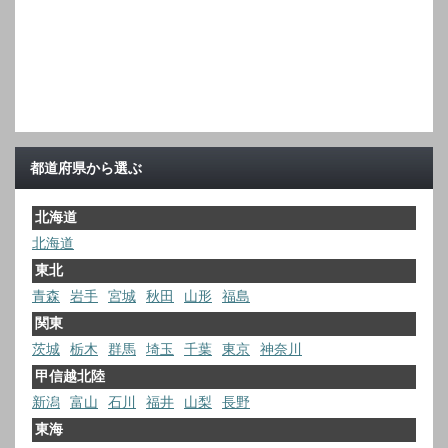
都道府県から選ぶ
北海道
北海道
東北
青森
岩手
宮城
秋田
山形
福島
関東
茨城
栃木
群馬
埼玉
千葉
東京
神奈川
甲信越北陸
新潟
富山
石川
福井
山梨
長野
東海