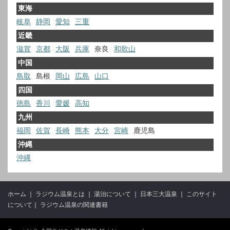
東海
岐阜
静岡
愛知
三重
近畿
滋賀
京都
大阪
兵庫
奈良
和歌山
中国
鳥取
島根
岡山
広島
山口
四国
徳島
香川
愛媛
高知
九州
福岡
佐賀
長崎
熊本
大分
宮崎
鹿児島
沖縄
沖縄
ホーム
｜
ラジウム温泉とは
｜
湯治について
｜
日本三大温泉
｜
このサイト
について
｜
ラジウム温泉の関連書籍