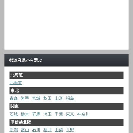
都道府県から選ぶ
北海道
北海道
東北
青森
岩手
宮城
秋田
山形
福島
関東
茨城
栃木
群馬
埼玉
千葉
東京
神奈川
甲信越北陸
新潟
富山
石川
福井
山梨
長野