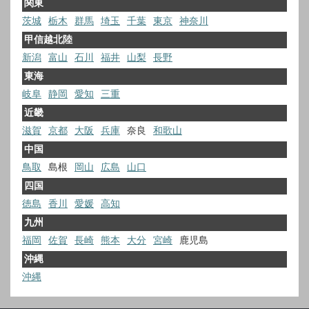
関東
茨城
栃木
群馬
埼玉
千葉
東京
神奈川
甲信越北陸
新潟
富山
石川
福井
山梨
長野
東海
岐阜
静岡
愛知
三重
近畿
滋賀
京都
大阪
兵庫
奈良
和歌山
中国
鳥取
島根
岡山
広島
山口
四国
徳島
香川
愛媛
高知
九州
福岡
佐賀
長崎
熊本
大分
宮崎
鹿児島
沖縄
沖縄