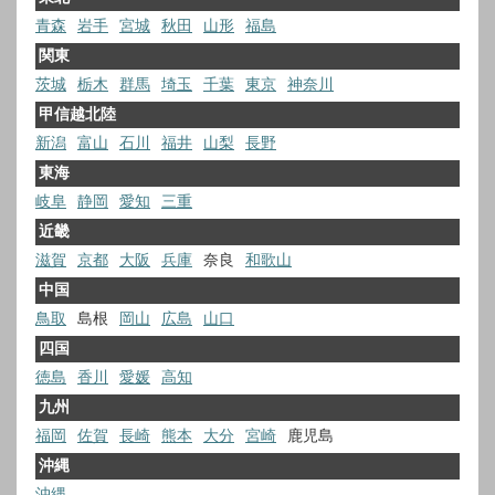
青森
岩手
宮城
秋田
山形
福島
関東
茨城
栃木
群馬
埼玉
千葉
東京
神奈川
甲信越北陸
新潟
富山
石川
福井
山梨
長野
東海
岐阜
静岡
愛知
三重
近畿
滋賀
京都
大阪
兵庫
奈良
和歌山
中国
鳥取
島根
岡山
広島
山口
四国
徳島
香川
愛媛
高知
九州
福岡
佐賀
長崎
熊本
大分
宮崎
鹿児島
沖縄
沖縄