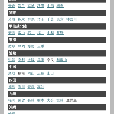
青森
岩手
宮城
秋田
山形
福島
関東
茨城
栃木
群馬
埼玉
千葉
東京
神奈川
甲信越北陸
新潟
富山
石川
福井
山梨
長野
東海
岐阜
静岡
愛知
三重
近畿
滋賀
京都
大阪
兵庫
奈良
和歌山
中国
鳥取
島根
岡山
広島
山口
四国
徳島
香川
愛媛
高知
九州
福岡
佐賀
長崎
熊本
大分
宮崎
鹿児島
沖縄
沖縄